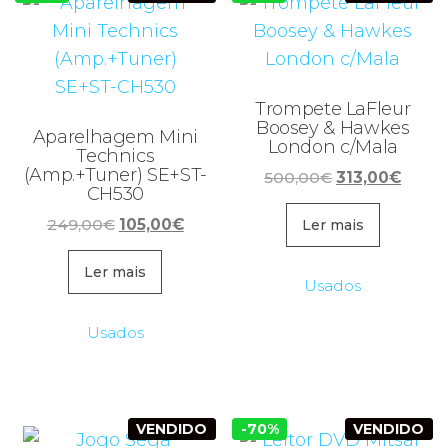
Trompete LaFleur
Boosey & Hawkes
Aparelhagem Mini
London c/Mala
Technics
(Amp.+Tuner) SE+ST-
O
O
500,00
€
313,00
€
CH530
preço
preço
O
O
249,00
€
105,00
€
original
atual
Ler mais
preço
preço
era:
é:
original
atual
Ler mais
500,00€.
313,0
Usados
era:
é:
249,00€.
105,00€.
Usados
VENDIDO
-70%
VENDIDO