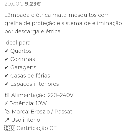
O
O
20,00
€
9,23
€
preço
preço
Lâmpada elétrica mata-mosquitos com
original
atual
grelha de proteção e sistema de eliminação
era:
é:
por descarga elétrica.
20,00€.
9,23€.
Ideal para:
✔ Quartos
✔ Cozinhas
✔ Garagens
✔ Casas de férias
✔ Espaços interiores
🔌 Alimentação: 220–240V
⚡ Potência: 10W
🏷 Marca: Broszio / Passat
📍 Uso interior
🇪🇺 Certificação CE