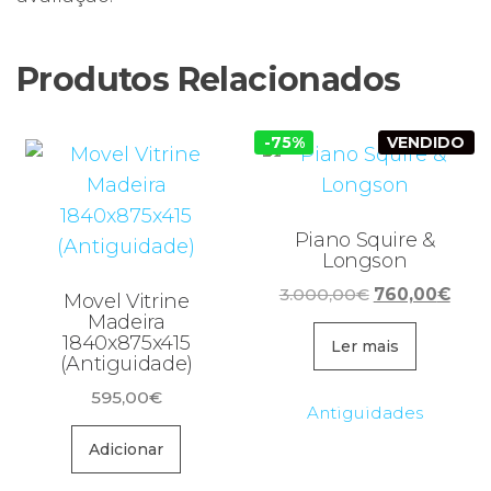
Produtos Relacionados
-75%
VENDIDO
Piano Squire &
Longson
O
O
3.000,00
€
760,00
€
Movel Vitrine
preço
preç
Madeira
1840x875x415
original
atua
Ler mais
(Antiguidade)
era:
é:
595,00
€
3.000,00€.
760,
Antiguidades
Adicionar