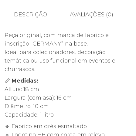
München
(HB)
DESCRIÇÃO
AVALIAÇÕES (0)
–
1L
Peça original, com marca de fabrico e
–
inscrição “GERMANY” na base.
Grés
Ideal para colecionadores, decoração
Alemão
temática ou uso funcional em eventos e
–
churrascos.
Alemanha
📏
Medidas:
Altura: 18 cm
Largura (com asa): 16 cm
Diâmetro: 10 cm
Capacidade: 1 litro
🔹 Fabrico em grés esmaltado
🔹 Logotipo HB com coroa em relevo