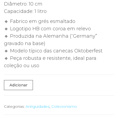
Diâmetro: 10 cm
Capacidade: 1 litro
🔹 Fabrico em grés esmaltado
🔹 Logotipo HB com coroa em relevo
🔹 Produzida na Alemanha (“Germany”
gravado na base)
🔹 Modelo típico das canecas Oktoberfest
🔹 Peça robusta e resistente, ideal para
coleção ou uso
Quantidade
Adicionar
de
Caneca
Cerveja
Categorias:
Antiguidades
,
Colecionismo
Hofbräuhaus