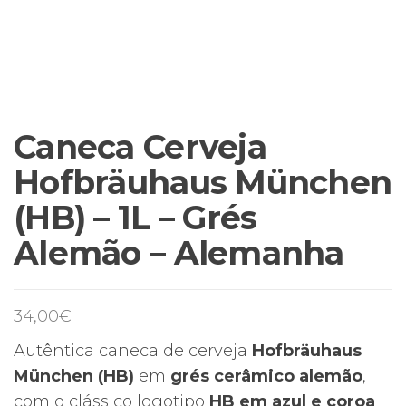
Caneca Cerveja
Hofbräuhaus München
(HB) – 1L – Grés
Alemão – Alemanha
34,00
€
Autêntica caneca de cerveja
Hofbräuhaus
München (HB)
em
grés cerâmico alemão
,
com o clássico logotipo
HB em azul e coroa