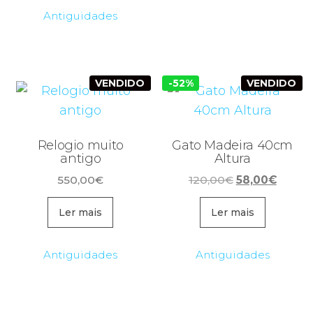
Antiguidades
VENDIDO
-52%
VENDIDO
Relogio muito
Gato Madeira 40cm
antigo
Altura
O
O
550,00
€
120,00
€
58,00
€
preço
preço
original
atual
Ler mais
Ler mais
era:
é:
120,00€.
58,00€
Antiguidades
Antiguidades