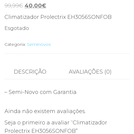
O
O
99,99
€
40,00
€
preço
preço
Climatizador Prolectrix EH3056SONFOB
original
atual
Esgotado
era:
é:
99,99€.
40,00€.
Categoria:
Seminovos
DESCRIÇÃO
AVALIAÇÕES (0)
– Semi-Novo com Garantia
Ainda não existem avaliações.
Seja o primeiro a avaliar “Climatizador
Prolectrix EH3056SONFOB”