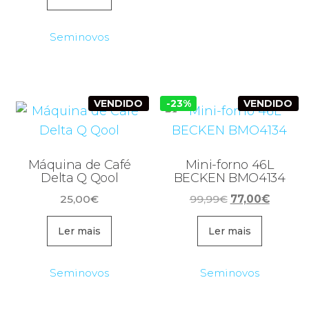
era:
é:
829,99€.
750,00€.
Seminovos
VENDIDO
-23%
VENDIDO
Máquina de Café
Mini-forno 46L
Delta Q Qool
BECKEN BMO4134
O
O
25,00
€
99,99
€
77,00
€
preço
preço
original
atual
Ler mais
Ler mais
era:
é:
99,99€.
77,00€
Seminovos
Seminovos