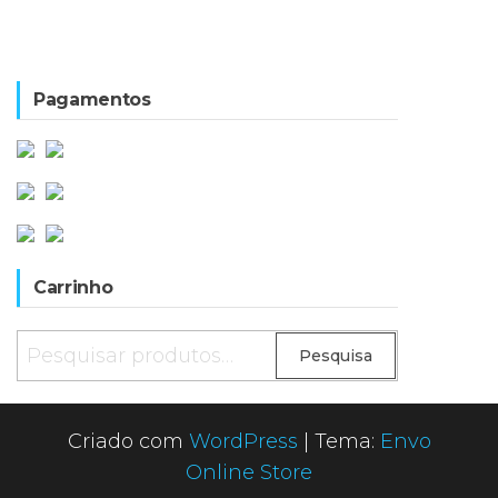
Pagamentos
Carrinho
Pesquisar
Pesquisa
por:
Criado com
WordPress
|
Tema:
Envo
Online Store