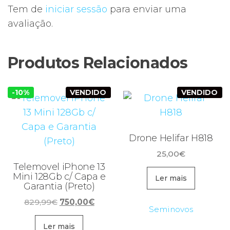
Tem de
iniciar sessão
para enviar uma
avaliação.
Produtos Relacionados
-10%
VENDIDO
VENDIDO
Drone Helifar H818
25,00
€
Telemovel iPhone 13
Mini 128Gb c/ Capa e
Ler mais
Garantia (Preto)
O
O
829,99
€
750,00
€
Seminovos
preço
preço
original
atual
Ler mais