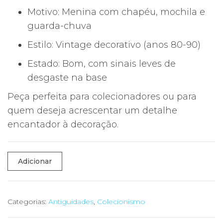
Motivo: Menina com chapéu, mochila e
guarda-chuva
Estilo: Vintage decorativo (anos 80-90)
Estado: Bom, com sinais leves de
desgaste na base
Peça perfeita para colecionadores ou para
quem deseja acrescentar um detalhe
encantador à decoração.
Quantidade
Adicionar
de
Estatueta
Decorativa
Categorias:
Antiguidades
,
Colecionismo
Menina