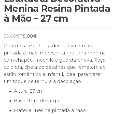
Menina Resina Pintada
à Mão – 27 cm
O
O
35,00
€
19,90
€
preço
preço
Charmosa estatueta decorativa em resina,
original
atual
pintada à mão, representando uma menina
era:
é:
com chapéu, mochila e guarda-chuva. Peça
35,00€.
19,90€.
colorida, cheia de detalhes que remetem ao
estilo romântico e infantil, ideal para trazer
um toque de ternura à decoração.
Altura: 27 cm
Base: 9 cm de largura
Material: Resina pintada à mão