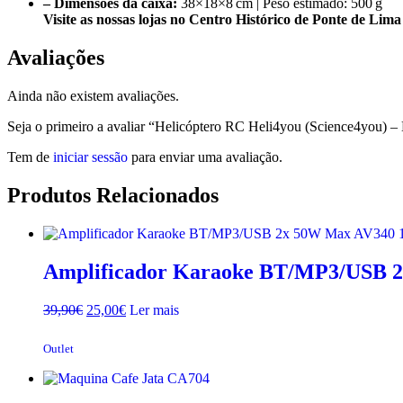
– Dimensões da caixa:
38×18×8 cm | Peso estimado: 500 g
Visite as nossas lojas no Centro Histórico de Ponte de Lim
Avaliações
Ainda não existem avaliações.
Seja o primeiro a avaliar “Helicóptero RC Heli4you (Science4you) 
Tem de
iniciar sessão
para enviar uma avaliação.
Produtos Relacionados
Amplificador Karaoke BT/MP3/USB 2
O
O
39,90
€
25,00
€
Ler mais
preço
preço
original
atual
Outlet
era:
é:
39,90€.
25,00€.