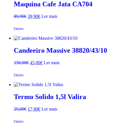
Maquina Cafe Jata CA704
O
O
89,90
€
39,90
€
Ler mais
preço
preço
original
atual
Outlet
era:
é:
89,90€.
39,90€.
Candeeiro Massive 38820/43/10
O
O
156,00
€
45,00
€
Ler mais
preço
preço
original
atual
Outlet
era:
é:
156,00€.
45,00€.
Termo Solido 1,5l Valira
O
O
29,00
€
17,90
€
Ler mais
preço
preço
original
atual
Outlet
era:
é: