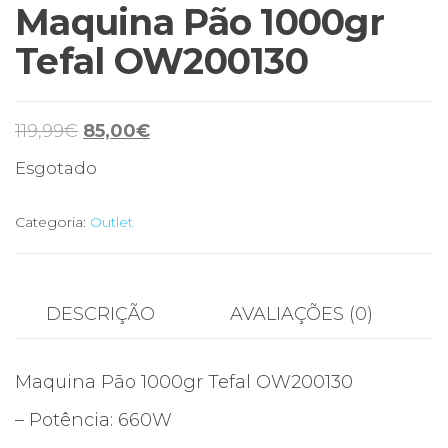
Maquina Pão 1000gr
Tefal OW200130
O
O
119,99
€
85,00
€
preço
preço
Esgotado
original
atual
era:
é:
Categoria:
Outlet
119,99€.
85,00€.
DESCRIÇÃO
AVALIAÇÕES (0)
Maquina Pão 1000gr Tefal OW200130
– Potência: 660W