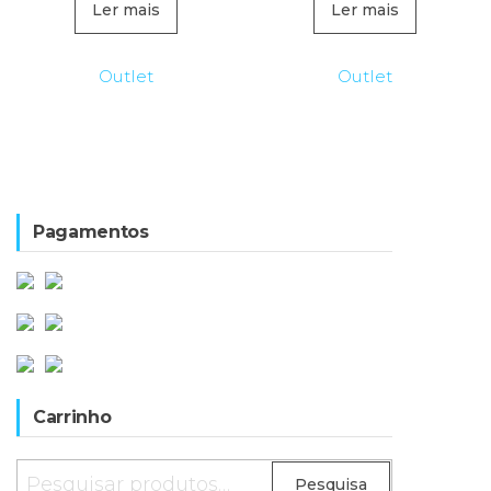
original
atual
original
atual
Ler mais
Ler mais
era:
é:
era:
é:
59,90€.
53,90€.
98,00€.
49,90€
Outlet
Outlet
Pagamentos
Carrinho
Pesquisar
Pesquisa