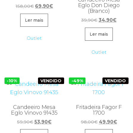
Eglo Don Diego
O
O
158,00
€
69,90
€
(Branco)
preço
preço
O
O
original
atual
39,90
€
34,90
€
Ler mais
preço
preço
era:
é:
original
atual
Ler mais
158,00€.
69,90€.
Outlet
era:
é:
39,90€.
34,90€
Outlet
-10%
VENDIDO
-49%
VENDIDO
Candeeiro Mesa
Fritadeira Fagor F
Eglo Vinovo 91435
1700
O
O
O
O
59,90
€
53,90
€
98,00
€
49,90
€
preço
preço
preço
preço