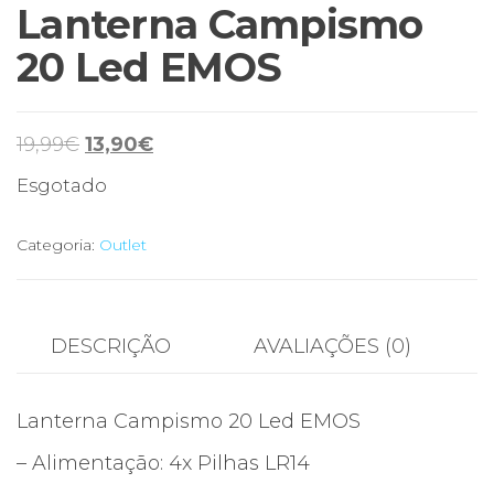
Lanterna Campismo
20 Led EMOS
O
O
19,99
€
13,90
€
preço
preço
Esgotado
original
atual
era:
é:
Categoria:
Outlet
19,99€.
13,90€.
DESCRIÇÃO
AVALIAÇÕES (0)
Lanterna Campismo 20 Led EMOS
– Alimentação: 4x Pilhas LR14