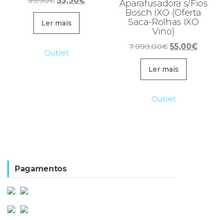
59,90
€
53,90
€
Aparafusadora s/Fios
preço
preço
Bosch IXO (Oferta
Saca-Rolhas IXO
original
atual
Ler mais
Vino)
era:
é:
O
O
7.999,00
€
55,00
€
59,90€.
53,90€.
Outlet
preço
preço
original
atual
Ler mais
era:
é:
7.999,00€.
55,00
Outlet
Pagamentos