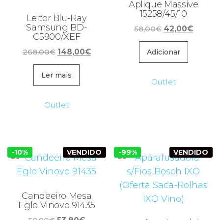
Aplique Massive
15258/45/10
Leitor Blu-Ray
Samsung BD-
O
O
58,00
€
42,00
€
C5900/XEF
preço
preço
O
O
268,00
€
148,00
€
original
atual
Adicionar
preço
preço
era:
é:
original
atual
Ler mais
58,00€.
42,00€
Outlet
era:
é:
268,00€.
148,00€.
Outlet
-10%
VENDIDO
-99%
VENDIDO
Candeeiro Mesa
Eglo Vinovo 91435
O
O