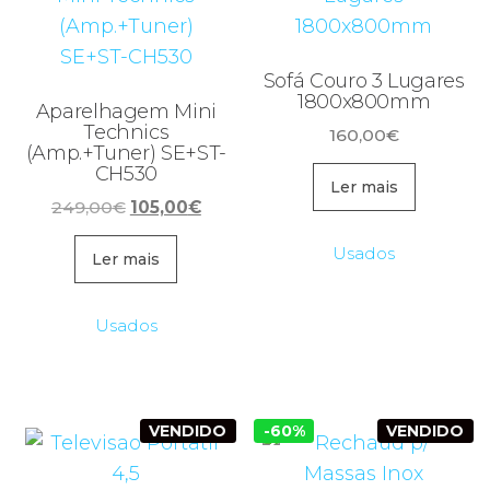
Sofá Couro 3 Lugares
1800x800mm
Aparelhagem Mini
Technics
160,00
€
(Amp.+Tuner) SE+ST-
CH530
Ler mais
O
O
249,00
€
105,00
€
preço
preço
Usados
original
atual
Ler mais
era:
é:
249,00€.
105,00€.
Usados
VENDIDO
-60%
VENDIDO