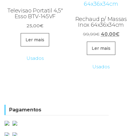
Televisao Portatil 4,5″
Esso BTV-145VF
Rechaud p/ Massas
Inox 64x36x34cm
25,00
€
O
O
99,99
€
40,00
€
Ler mais
preço
preço
original
atual
Ler mais
era:
é:
Usados
99,99€.
40,00€
Usados
Pagamentos