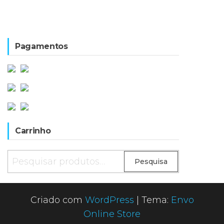
Pagamentos
Carrinho
Pesquisar
Pesquisa
por:
Criado com
WordPress
|
Tema:
Envo
Online Store