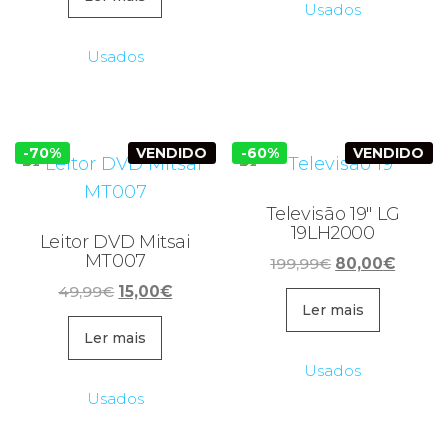
Usados
Usados
-70%
VENDIDO
-60%
VENDIDO
Televisão 19″ LG
19LH2000
Leitor DVD Mitsai
MT007
O
O
199,99
€
80,00
€
preço
preço
O
O
49,99
€
15,00
€
original
atual
Ler mais
preço
preço
era:
é:
original
atual
Ler mais
199,99€.
80,00€
era:
é:
Usados
49,99€.
15,00€.
Usados