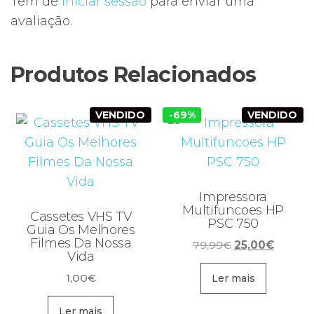
Tem de
iniciar sessão
para enviar uma
avaliação.
Produtos Relacionados
VENDIDO
-69%
VENDIDO
Impressora
Multifuncoes HP
Cassetes VHS TV
PSC 750
Guia Os Melhores
Filmes Da Nossa
O
O
79,99
€
25,00
€
Vida
preço
preço
1,00
€
original
atual
Ler mais
era:
é:
Ler mais
79,99€.
25,00€