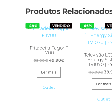
Produtos Relacionado
-49%
VENDIDO
-66%
V
Fritadeira Fagor F
1700
Televisão LC
Energy Si
O
O
98,00
€
49,90
€
TV1070 (Pr
preço
preço
O
original
atual
116,00
€
39,
Ler mais
pre
era:
é:
orig
Ler mais
98,00€.
49,90€.
Outlet
era:
116,
Outlet