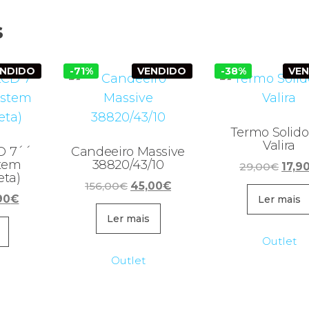
s
ENDIDO
-71%
VENDIDO
-38%
VE
Termo Solido 
Valira
D 7´´
Candeeiro Massive
stem
38820/43/10
O
29,00
€
17,9
eta)
preç
O
O
156,00
€
45,00
€
O
90
€
origi
Ler mais
preço
preço
ço
preço
era:
original
atual
Ler mais
inal
atual
29,0
era:
é:
Outlet
é:
156,00€.
45,00€.
Outlet
00€.
39,90€.