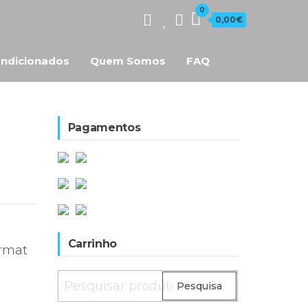
0
0,00€
ndicionados
Quem Somos
FAQ
Pagamentos
Carrinho
armat
Pesquisar
Pesquisa
por: