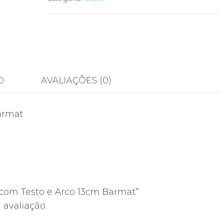
O
AVALIAÇÕES (0)
armat
. com Testo e Arco 13cm Barmat”
avaliação.