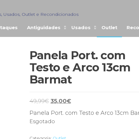
s, Usados, Outlet e Recondicionados
taques
Antiguidades
Usados
Outlet
Reco
Panela Port. com
ENDIDO
Testo e Arco 13cm
Barmat
O
O
49,99
€
35,00
€
preço
preço
Panela Port. com Testo e Arco 13cm B
original
atual
Esgotado
era:
é:
49,99€.
35,00€.
Categoria:
Outlet