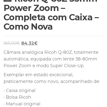
Power Zoom –
Completa com Caixa –
Como Nova
O
O
165,00
€
84,32
€
preço
preço
Câmara analógica Ricoh Q-80Z, totalmente
original
atual
automática, equipada com lente 38-80mm
era:
é:
Power Zoom e modo Super Close-Up.
165,00€.
84,32€.
Exemplar em estado excecional,
praticamente como novo, acompanhado de:
• Caixa original
• Bolsa Ricoh
• Manual original