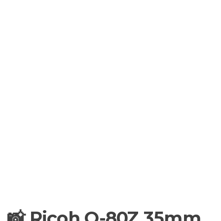
📸 Ricoh Q-80Z 35mm