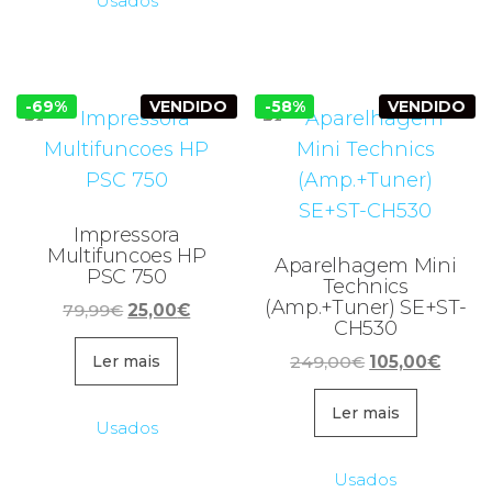
Usados
-69%
VENDIDO
-58%
VENDIDO
Impressora
Multifuncoes HP
Aparelhagem Mini
PSC 750
Technics
(Amp.+Tuner) SE+ST-
O
O
79,99
€
25,00
€
CH530
preço
preço
O
O
original
atual
249,00
€
105,00
€
Ler mais
preço
preço
era:
é:
original
atual
Ler mais
79,99€.
25,00€.
Usados
era:
é:
249,00€.
105,0
Usados