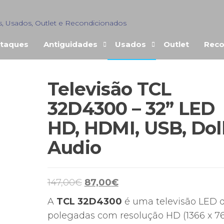
s, Usados, Outlet e Recondicionados
taques
Antiguidades
Usados
Outlet
Reco
Televisão TCL
ENDIDO
32D4300 – 32” LED
HD, HDMI, USB, Do
Audio
O
O
147,00
€
87,00
€
preço
preço
A
TCL 32D4300
é uma televisão LED d
original
atual
polegadas com resolução HD (1366 x 76