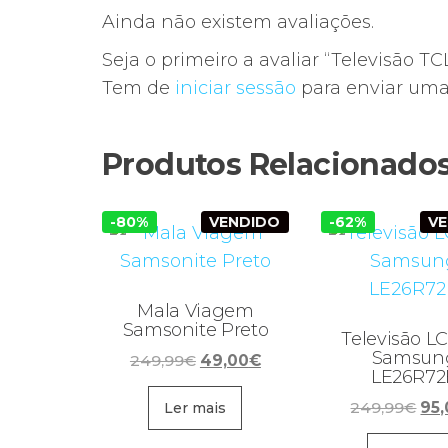
Ainda não existem avaliações.
Seja o primeiro a avaliar “Televisão 
Tem de
iniciar sessão
para enviar uma 
Produtos Relacionado
-80%
VENDIDO
-62%
V
Mala Viagem
Samsonite Preto
Televisão L
Samsun
O
O
249,99
€
49,00
€
LE26R72
preço
preço
O
original
atual
249,99
€
95
Ler mais
pre
era:
é: