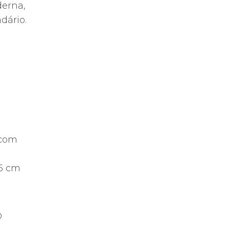
erna,
dário.
(com
,5 cm
D