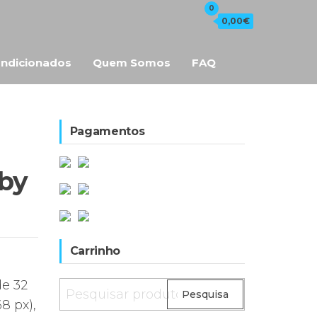
0
0,00€
ndicionados
Quem Somos
FAQ
Pagamentos
lby
Carrinho
e 32
Pesquisar
Pesquisa
8 px),
por: