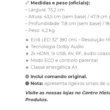
📏
Medidas e peso (oficiais):
– Largura: 73,2 cm
– Altura: 43,5 cm (sem base) / 47,9 cm
– Profundidade: 7,8 cm (sem base) / 1
– Peso: 4,2 kg
🔹 Ecrã LED 32” (80 cm) – Resolução H
🔹 Tecnologia Dolby Audio
🔹 2x HDMI, 1x USB, AV, RF, áudio coaxi
🔹 Modo ECO e controlo parental
🔹 Classe energética A+
🟢
Inclui comando original.
🟠
Nota:
apresenta ligeiros sinais de 
Visite as nossas lojas no Centro His
Produtos.