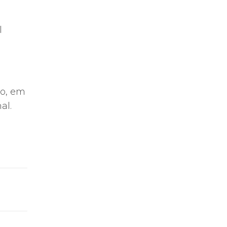
l
so, em
al.