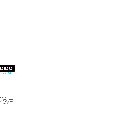
NDIDO
atil
145VF