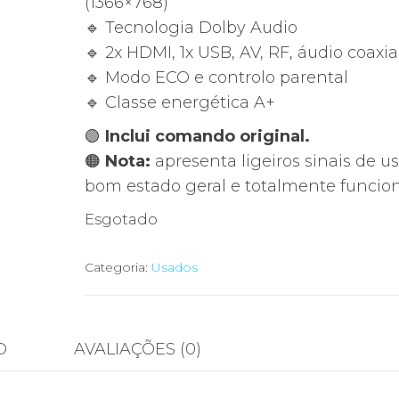
(1366×768)
🔹 Tecnologia Dolby Audio
🔹 2x HDMI, 1x USB, AV, RF, áudio coaxia
🔹 Modo ECO e controlo parental
🔹 Classe energética A+
🟢
Inclui comando original.
🟠
Nota:
apresenta ligeiros sinais de u
bom estado geral e totalmente funcion
Esgotado
Categoria:
Usados
O
AVALIAÇÕES (0)