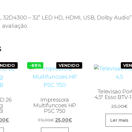
TCL 32D4300 – 32” LED HD, HDMI, USB, Dolby Audio”
avaliação.
s
ENDIDO
-69%
VENDIDO
VE
Televisao Port
4,5″ Esso BTV-
CD 26
Impressora
g
Multifuncoes HP
25,00
€
B
PSC 750
O
O
O
,00
€
79,99
€
25,00
€
Ler mais
ço
preço
preço
preço