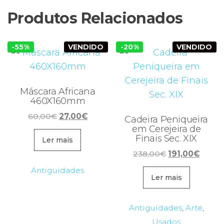
Produtos Relacionados
-55%
VENDIDO
-20%
VENDIDO
Máscara Africana
460X160mm
O
O
60,00
€
27,00
€
Cadeira Peniqueira
preço
preço
em Cerejeira de
Finais Sec. XIX
original
atual
Ler mais
era:
é:
O
O
238,00
€
191,00
€
60,00€.
27,00€.
preço
preço
Antiguidades
original
atual
Ler mais
era:
é:
238,00€.
191,00
Antiguidades
,
Arte
,
Usados