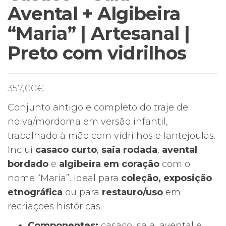
Avental + Algibeira
“Maria” | Artesanal |
Preto com vidrilhos
357,00
€
Conjunto antigo e completo do traje de
noiva/mordoma em versão infantil,
trabalhado à mão com vidrilhos e lantejoulas.
Inclui
casaco curto
,
saia rodada
,
avental
bordado
e
algibeira em coração
com o
nome “Maria”. Ideal para
coleção, exposição
etnográfica
ou para
restauro/uso
em
recriações históricas.
Componentes:
casaco, saia, avental e