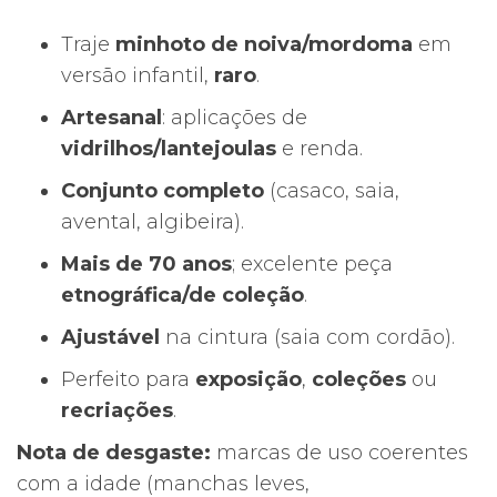
1950/60)
Traje
minhoto de noiva/mordoma
em
|
versão infantil,
raro
.
Casaco
+
Artesanal
: aplicações de
Saia
vidrilhos/lantejoulas
e renda.
+
Conjunto completo
(casaco, saia,
Avental
avental, algibeira).
+
Mais de 70 anos
; excelente peça
Algibeira
etnográfica/de coleção
.
“Maria”
|
Ajustável
na cintura (saia com cordão).
Artesanal
Perfeito para
exposição
,
coleções
ou
|
recriações
.
Preto
Nota de desgaste:
marcas de uso coerentes
com
com a idade (manchas leves,
vidrilhos