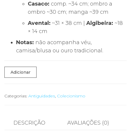
Casaco:
comp. ~34 cm; ombro a
ombro ~30 cm; manga ~39 cm
Avental:
~31 × 38 cm |
Algibeira:
~18
× 14 cm
Notas:
não acompanha véu,
camisa/blusa ou ouro tradicional.
Quantidade
Adicionar
de
Traje
Minhoto
Categorias:
Antiguidades
,
Colecionismo
Noiva
–
Criança
DESCRIÇÃO
AVALIAÇÕES (0)
(c.