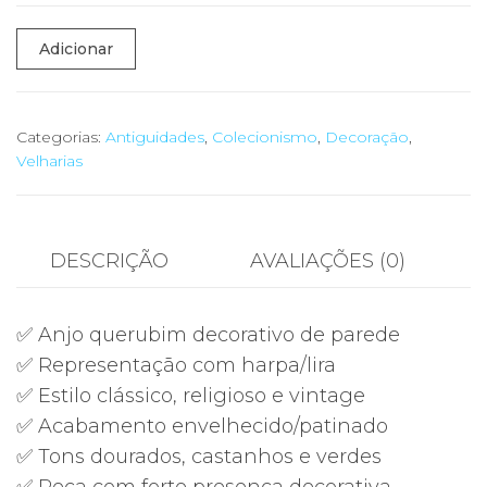
Quantidade
Adicionar
de
👼
Anjo
Categorias:
Antiguidades
,
Colecionismo
,
Decoração
,
Velharias
Querubim
Decorativo
Parede
com
DESCRIÇÃO
AVALIAÇÕES (0)
Harpa/Lira
—
✅ Anjo querubim decorativo de parede
Estilo
✅ Representação com harpa/lira
Vintage
✅ Estilo clássico, religioso e vintage
✅ Acabamento envelhecido/patinado
✅ Tons dourados, castanhos e verdes