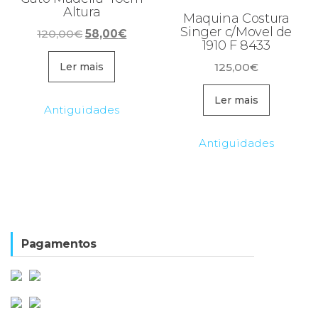
Altura
Maquina Costura
Singer c/Movel de
O
O
120,00
€
58,00
€
1910 F 8433
preço
preço
original
atual
125,00
€
Ler mais
era:
é:
Ler mais
120,00€.
58,00€.
Antiguidades
Antiguidades
Pagamentos