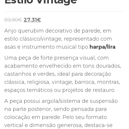
O
O
59,90
€
27,31
€
preço
preço
Anjo querubim decorativo de parede, em
original
atual
estilo clássico/vintage, representado com
era:
é:
asas e instrumento musical tipo
harpa/lira
.
59,90€.
27,31€.
Uma peça de forte presença visual, com
acabamento envelhecido em tons dourados,
castanhos e verdes, ideal para decoração
clássica, religiosa, vintage, barroca, montras,
espaços temáticos ou projetos de restauro.
A peça possui argola/sistema de suspensão
na parte posterior, sendo pensada para
colocação em parede. Pelo seu formato
vertical e dimensão generosa, destaca-se